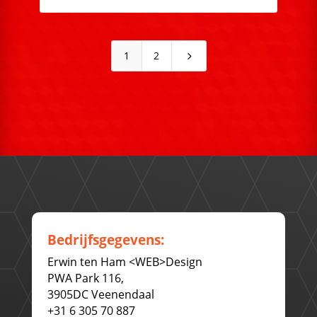
1
2
5
Bedrijfsgegevens:
Erwin ten Ham <WEB>Design
PWA Park 116,
3905DC Veenendaal
+31 6 305 70 887